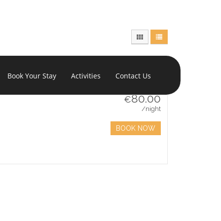
Book Your Stay
Activities
Contact Us
from
80.00
€
/night
BOOK NOW