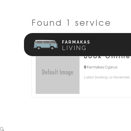
Found 1 service
FARMAKAS
LIVING
Book Online
Farmakas Cyprus
Latest booking: 10 November,