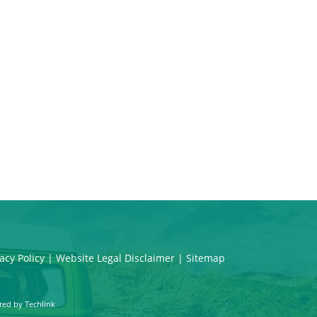
acy Policy
|
Website Legal Disclaimer
|
Sitemap
red by
Techlink